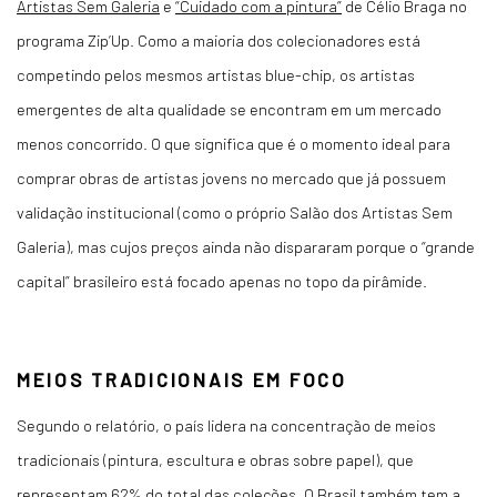
Artistas Sem Galeria
e
“Cuidado com a pintura”
de Célio Braga no
programa Zip’Up. Como a maioria dos colecionadores está
competindo pelos mesmos artistas
blue-chip
, os artistas
emergentes de alta qualidade se encontram em um mercado
menos concorrido. O que significa que é o momento ideal para
comprar obras de artistas jovens no mercado que já possuem
validação institucional (como o próprio Salão dos Artistas Sem
Galeria), mas cujos preços ainda não dispararam porque o “grande
capital” brasileiro está focado apenas no topo da pirâmide.
MEIOS TRADICIONAIS EM FOCO
Segundo o relatório,
o país lidera na concentração de meios
tradicionais
(pintura, escultura e obras sobre papel), que
representam 62% do total das coleções
. O Brasil também tem a