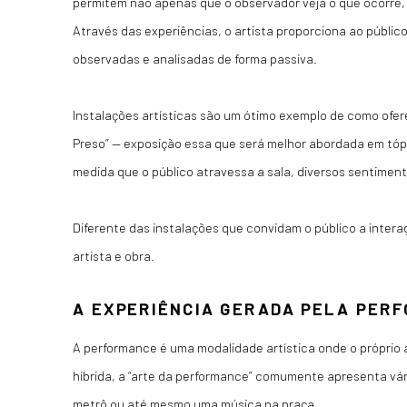
permitem não apenas que o observador veja o que ocorre, 
Através das experiências, o artista proporciona ao públi
observadas e analisadas de forma passiva.
Instalações artísticas são um ótimo exemplo de como ofe
Preso” — exposição essa que será melhor abordada em tópic
medida que o público atravessa a sala, diversos sentimen
Diferente das instalações que convidam o público a intera
artista e obra.
A EXPERIÊNCIA GERADA PELA PER
A performance é uma modalidade artística onde o próprio 
híbrida, a “arte da performance” comumente apresenta vá
metrô ou até mesmo uma música na praça.