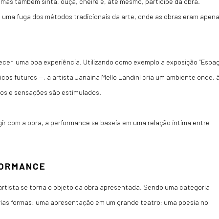
mas também sinta, ouça, cheire e, até mesmo, participe da obra.
co uma fuga dos métodos tradicionais da arte, onde as obras eram apen
recer uma boa experiência. Utilizando como exemplo a exposição “Espa
os futuros —, a artista Janaina Mello Landini cria um ambiente onde, 
tos e sensações são estimulados.
gir com a obra, a performance se baseia em uma relação íntima entre
FORMANCE
artista se torna o objeto da obra apresentada. Sendo uma categoria
rias formas: uma apresentação em um grande teatro; uma poesia no