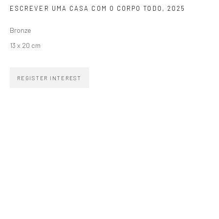
ESCREVER UMA CASA COM O CORPO TODO
,
2025
SIGNUP
Bronze
13 x 20 cm
REGISTER INTEREST
ZIPPER GALERIA
R. Estados Unidos, 1494
Jardim America, 01427-001
São Paulo - Brasil
SUBSCRIBE
Substack
CONTACT