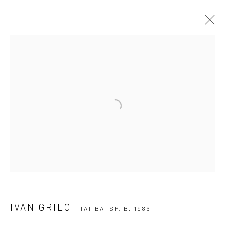
IVAN GRILO
ITATIBA, SP,
B. 1986
OVERVIEW
ARTWORKS
VIDEO
EXHIBITIONS
EVENTS
BLOG
SUBSCRIBE TO OUR NEWSLETTER
First name *
Email *
IVAN GRILO
ITATIBA, SP,
B. 1986