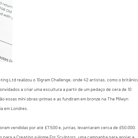
ting Ltd realizou o 10gram Challenge, onde 42 artistas, como o britânic
onvidados a criar uma escultura a partir de um pedaço de cera de 10
ão essas mini obras-primas e as fundiram em bronze na The Milwyn
ria em Londres.
oram vendidas por até £7.500 e, juntas, levantaram cerca de £50.000.
os para a Creating a Home For Sculptors, uma campanha para apoiar a