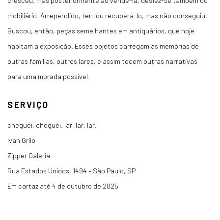
cresceu, mas posteriormente ao vendê-la, desfez-se também do
mobiliário. Arrependido, tentou recuperá-lo, mas não conseguiu.
Buscou, então, peças semelhantes em antiquários, que hoje
habitam a exposição. Esses objetos carregam as memórias de
outras famílias, outros lares, e assim tecem outras narrativas
para uma morada possível.
SERVIÇO
cheguei, cheguei. lar, lar, lar.
Ivan Grilo
Zipper Galeria
Rua Estados Unidos, 1494 – São Paulo, SP
Em cartaz até 4 de outubro de 2025