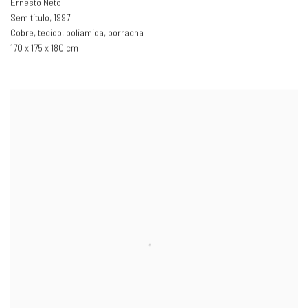
Ernesto Neto
Sem título, 1997
Cobre
,
tecido
,
poliamida
,
borracha
170 x 175 x 180 cm