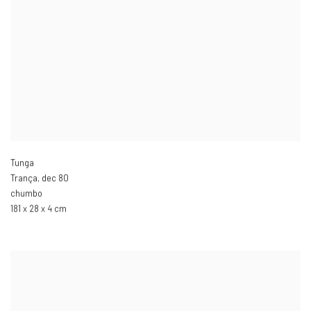
Tunga
Trança
,
dec 80
chumbo
181 x 28 x 4 cm