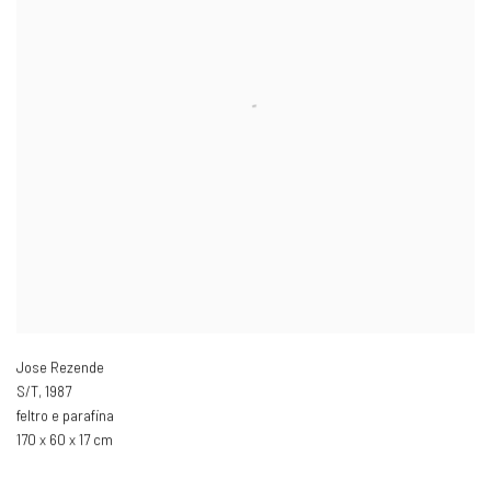
Jose Rezende
S/T
,
1987
feltro e parafina
170 x 60 x 17 cm