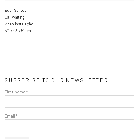
Eder Santos
Call waiting
video instalação
50 x 43 x 51 cm
SUBSCRIBE TO OUR NEWSLETTER
First name *
Email *