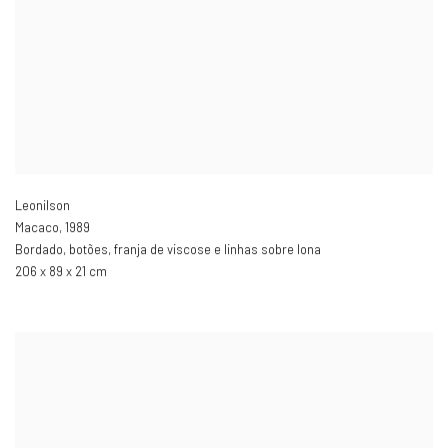
Leonilson
Macaco
,
1989
Bordado
,
botões
,
franja de viscose e linhas sobre lona
206 x 89 x 21 cm