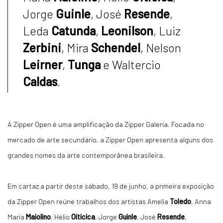
Jorge
Guinle
, José
Resende
,
Leda
Catunda
,
Leonilson
, Luiz
Zerbini
, Mira
Schendel
, Nelson
Leirner
,
Tunga
e Waltercio
Caldas
.
A Zipper Open é uma amplificação da Zipper Galeria. Focada no
mercado de arte secundário, a Zipper Open apresenta alguns dos
grandes nomes da arte contemporânea brasileira.
Em cartaz a partir deste sábado, 19 de junho, a primeira exposição
da Zipper Open reúne trabalhos dos artistas Amelia
Toledo
, Anna
Maria
Maiolino
, Hélio
Oiticica
, Jorge
Guinle
, José
Resende
,