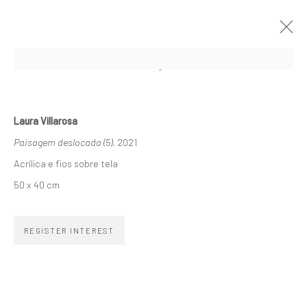
A AMBÍGUA LINHA SINUOSA
LAURA VILLAROSA
11 NOVEMBER 2021 - 8 JANUARY 2022
Laura Villarosa
Paisagem deslocada (5)
, 2021
ARTWORKS
OVERVIEW
INSTALLATION VIEWS
Acrílica e fios sobre tela
50 x 40 cm
SUBSCRIBE TO OUR NEWSLETTER
REGISTER INTEREST
First name *
Email *