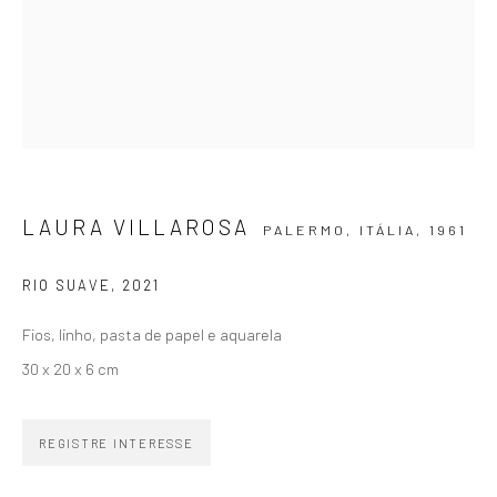
SIGNUP
LAURA VILLAROSA
PALERMO, ITÁLIA,
1961
ZIPPER GALERIA
R. Estados Unidos, 1494
RIO SUAVE
,
2021
Jardim America 01427-001
Fios, linho, pasta de papel e aquarela
São Paulo - Brasil
30 x 20 x 6 cm
INSCREVA-SE
Substack
REGISTRE INTERESSE
CONTATO