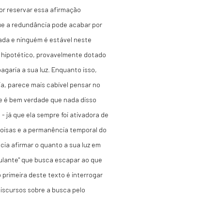
lhor reservar essa afirmação
ue a redundância pode acabar por
nada e ninguém é estável neste
 hipotético, provavelmente dotado
agaria a sua luz. Enquanto isso,
ia, parece mais cabível pensar no
se é bem verdade que nada disso
 - já que ela sempre foi ativadora de
 coisas e a permanência temporal do
cia afirmar o quanto a sua luz em
lulante" que busca escapar ao que
 primeira deste texto é interrogar
discursos sobre a busca pelo