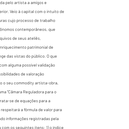
da pelo artista a amigos e
rior. Veio à capital com o intuito de
uras cujo processo de trabalho
autônomos contemporâneos, que
uivos de seus ateliês,
nriquecimento patrimonial de
e das vistas do público. O que
 com alguma possível validação
sibilidades de valoração
o o seu commodity artista-obra,
 uma "Câmara Reguladora para o
trata-se de equações para a
respeitará a fórmula de valor para
ndo informações registradas pela
com os seguintes itens: 1) o índice