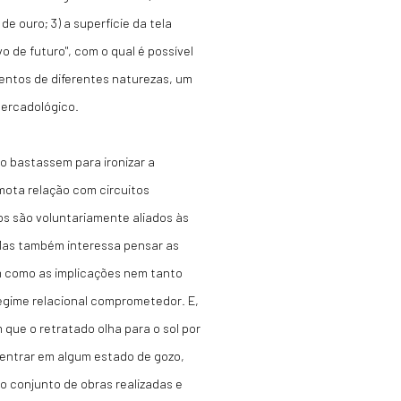
de ouro; 3) a superfície da tela
vo de futuro", com o qual é possível
ventos de diferentes naturezas, um
mercadológico.
o bastassem para ironizar a
mota relação com circuitos
os são voluntariamente aliados às
 Mas também interessa pensar as
im como as implicações nem tanto
egime relacional comprometedor. E,
 que o retratado olha para o sol por
 entrar em algum estado de gozo,
 o conjunto de obras realizadas e