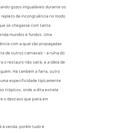
ando gozos inigualáveis durante os
", repleto de incongruência no modo
 que se chegasse com tanta
svenda mundos e fundos. Uma
rância com a qual são propagadas
ta de outros carnavais - a ruína do
 o restauro não sairá, e a ideia de
guém. Há também a farra, outro
s uma especificidade tipicamente
os trópicos, onde a dita estrela
re o descaso que paira em
 à venda, porém tudo é