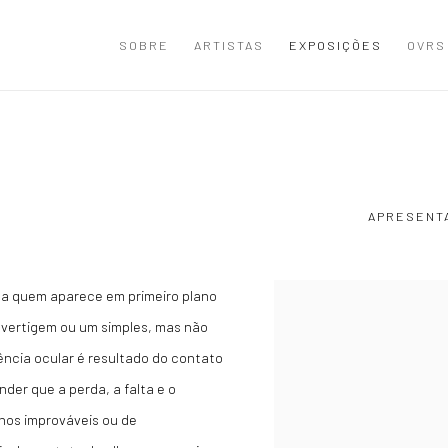
SOBRE
ARTISTAS
EXPOSIÇÕES
OVRS
APRESENT
 ela quem aparece em primeiro plano
 vertigem ou um simples, mas não
ncia ocular é resultado do contato
der que a perda, a falta e o
os improváveis ou de