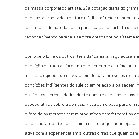
de massa corporal do artista; 2) a cotação diária do grama 
onde será produzida a pintura e 4) IEF, o "índice especulati
identificar, de acordo com a participação do artista em e
reconhecimento perene e sempre crescente no sistema 
Como se o IEF e os outros itens da "Câmara Reguladora" nã
condição de todo artista – no que concerne à íntima ou re
mercadológicos – como visto, em De cara pro sol os retrat
condições indiligentes do sujeito em relação à paisagem.
distâncias e proximidades deste com a estrela solar, ass
especulativas sobre a demasia vista como base para um r
o fato de os retratos serem produzidos com fotografias em
algum instante até ficar minimamente cego, lacrimejar ou
ativa com a experiência em si outras cifras que qualificam