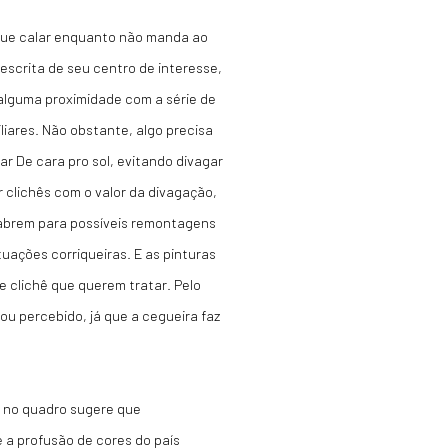
egue calar enquanto não manda ao
escrita de seu centro de interesse,
alguma proximidade com a série de
iares. Não obstante, algo precisa
ar De cara pro sol, evitando divagar
 clichês com o valor da divagação,
abrem para possíveis remontagens
ações corriqueiras. E as pinturas
 clichê que querem tratar. Pelo
ou percebido, já que a cegueira faz
s no quadro sugere que
 e a profusão de cores do país