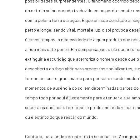
possibilidades surpreendentes. O fenômeno ocorrido depoi
da estrela solar, quando traduzido como perda - neste cas
com a pele, a terra e a água. É que em sua condição amb
perto e longe, sendo vital, mortal e luz, o sol provoca des
últimos tempos, a necessidade de algum produto que nos 
ainda mais este ponto. Em compensação, é ele quem toma 
extinguir a escuridão que aterroriza o homem desde que o
descoberta do fogo abrir para processos socializantes, e 
tornar, em certo grau, marco para pensar o mundo moder
momentos de ausência do sol em determinadas partes do g
tempo todo por aqui é justamente para atenuar a sua amb
seus raios queimam, torrificam e produzem aridez; muito 
ou é extinto do que restar do mundo.
Contudo, para onde iria este texto se ousasse tão ingen