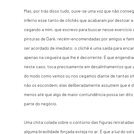
Mas, por trás disso tudo, ouve-se uma voz que não cons
inferno esse tanto de clichês que acabaram por destoar a 
cegando a mim, que escrevo para buscar nesse exercício 
pinturas de Daré, recém-encomendadas por amigos e famil
ser acordado de imediato: o clichê é uma saída para encar
apenas na cegueira que lhe é decorrente. É que engendrar
neste caso, toca precisamente em desalinhamentos que 
do modo como vemos ou nos cegamos diante de tantas situ
não os escondem; elas deliberadamente assumem que é de
menos até que algo de maior contundência possa ser dito 
parte do negócio.
Uma chita colada sobre o contorno das figuras retratada
alguma brasilidade forçada esteja no ar. É que a luz do sol