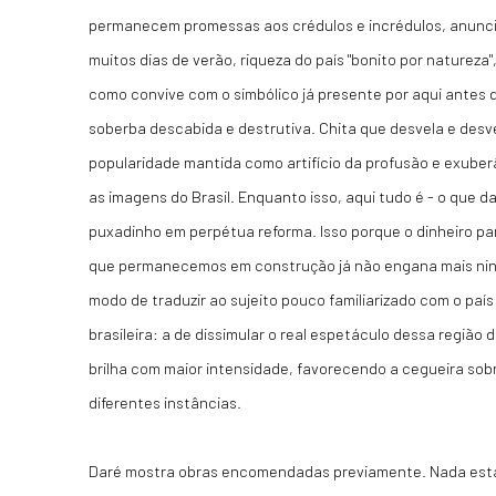
permanecem promessas aos crédulos e incrédulos, anunci
muitos dias de verão, riqueza do país "bonito por natureza
como convive com o simbólico já presente por aqui antes
soberba descabida e destrutiva. Chita que desvela e de
popularidade mantida como artifício da profusão e exube
as imagens do Brasil. Enquanto isso, aqui tudo é - o que da
puxadinho em perpétua reforma. Isso porque o dinheiro para
que permanecemos em construção já não engana mais nin
modo de traduzir ao sujeito pouco familiarizado com o paí
brasileira: a de dissimular o real espetáculo dessa região d
brilha com maior intensidade, favorecendo a cegueira sob
diferentes instâncias.
Daré mostra obras encomendadas previamente. Nada está