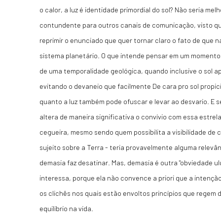
o calor, a luz é identidade primordial do sol? Não seria me
contundente para outros canais de comunicação, visto q
reprimir o enunciado que quer tornar claro o fato de que 
sistema planetário. O que intende pensar em um momento
de uma temporalidade geológica, quando inclusive o sol ap
evitando o devaneio que facilmente De cara pro sol propic
quanto a luz também pode ofuscar e levar ao desvario. E 
altera de maneira significativa o convívio com essa estrela
cegueira, mesmo sendo quem possibilita a visibilidade de
sujeito sobre a Terra - teria provavelmente alguma relevân
demasia faz desatinar. Mas, demasia é outra "obviedade u
interessa, porque ela não convence a priori que a intenção
os clichês nos quais estão envoltos princípios que regem 
equilíbrio na vida.