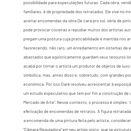
possibilidade para especulações futuras. Cada obra, vendi
familiares, é de propriedade dos retratados. Ele vive no inte
aceitar encomendas da obra De cara pro sol, série de pint
pode provocar coceiras e repudiar muitos dos artistas 
pregam uma postura cuja praticabilidade é mantida nos arq
favorecendo, não raro, um enredamento em sistemas de e
abastados que egoisticamente guardam seus tesouros long
acaba por tornar o artista um produtor de objetos de luxo
simbólica, mas, antes disso e, sobretudo, com grandes pos
econômica. Por isso Daré resolveu acrescentar à exposiçã
um estudo especulativo que tem por fim a construção de
Mercado de Arte". Nesse contexto, o processo é simples: 
efetivação de encomendas de retratos. A figura retratada 
a encomenda de uma pintura feita pelo artista, considera
"Câmara Reguladora" em seu artigo único, que se estrutura 