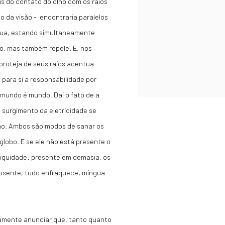
s do contato do olho com os raios
o da visão - encontraria paralelos
ígua, estando simultaneamente
ejo, mas também repele. E, nos
proteja de seus raios acentua
para si a responsabilidade por
 mundo é mundo. Daí o fato de a
o surgimento da eletricidade se
no. Ambos são modos de sanar os
lobo. E se ele não está presente o
iguidade: presente em demasia, os
ausente, tudo enfraquece, mingua
uamente anunciar que, tanto quanto