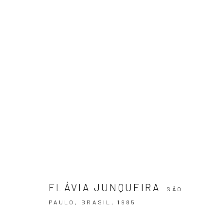
RÊVERIE
FLÁVIA JUNQUEIRA
21 MARÇO - 4 MAIO 2024
FLÁVIA JUNQUEIRA
SÃO
PAULO, BRASIL,
1985