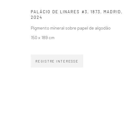
ASSINE NOSSA NEWSLETTER
Primeiro nome *
PALÁCIO DE LINARES #3, 1873, MADRID
,
2024
Pigmento mineral sobre papel de algodão
150 x 189 cm
ZIPPER GALERIA
CONTATO
REGISTRE INTERESSE
R. Estados Unidos, 1494
zipper@zippergaleria.c
Jardim America 01427-001
+55 (11) 4306 4306
São Paulo - Brasil
WhatsApp
INSCREVA-SE
Substack
COPYRIGHT © ZIPPER GALERIA, 2026.
SITE PRODUZIDO POR