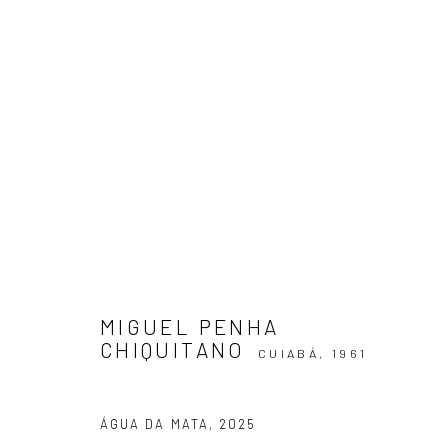
ÁGUA DA MATA
MIGUEL PENHA CHIQUITANO
18 JUNHO - 1 AGOS
MIGUEL PENHA
CHIQUITANO
CUIABÁ,
1961
ÁGUA DA MATA
,
2025