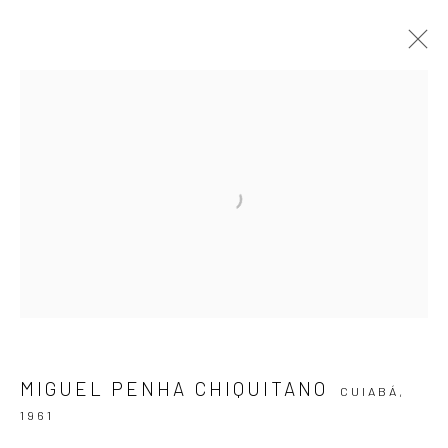
ÁGUA DA MATA
MIGUEL PENHA CHIQUITANO
18 JUNHO - 1 AGOSTO 2026
OBRAS
APRESENTAÇÃO
VISTAS DA EXPOSIÇÃO
VÍDEO
ASSINE NOSSA NEWSLETTER
Primeiro nome *
MIGUEL PENHA CHIQUITANO
CUIABÁ,
1961