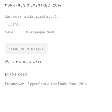
MORANGOS SILVESTRES
,
2014
Jato de tinta sobre papel algodão
SIGNUP
110 x 178 cm
Série:
1900: Belle Époque Rural
REGISTRE INTERESSE
ZIPPER GALERIA
VIEW ON A WALL
R. Estados Unidos, 1494
Jardim America 01427-001
EXPOSIÇÕES
São Paulo - Brasil
Era uma vez... Zipper Galeria, São Paulo, Brasil, 2014.
INSCREVA-SE
Substack