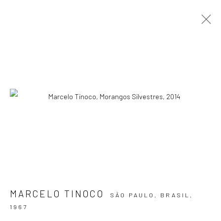
ERA UMA VEZ...
MARCELO TINOCO
13 MAIO - 7 JUNHO 2014
OBRAS
APRESENTAÇÃO
VISTAS DA EXPOSIÇÃO
PRESS RELEASE
ASSINE NOSSA NEWSLETTER
Primeiro nome *
MARCELO TINOCO
SÃO PAULO, BRASIL,
1967
Email *