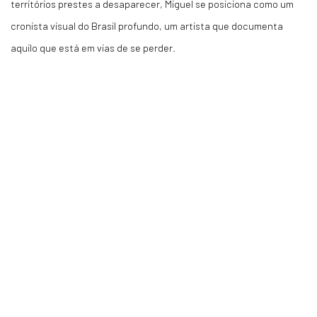
territórios prestes a desaparecer, Miguel se posiciona como um
cronista visual do Brasil profundo, um artista que documenta
aquilo que está em vias de se perder.
is image opens in a popup).
(Larger version of this image opens in a popup).
(L