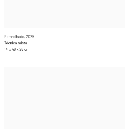
Bem-olhado
,
2025
Técnica mista
141 x 46 x 26 cm