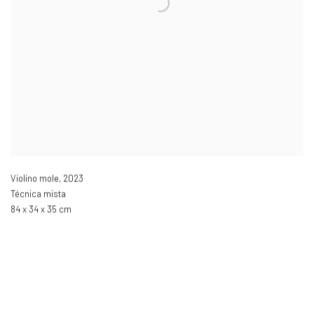
Violino mole
,
2023
Técnica mista
84 x 34 x 35 cm