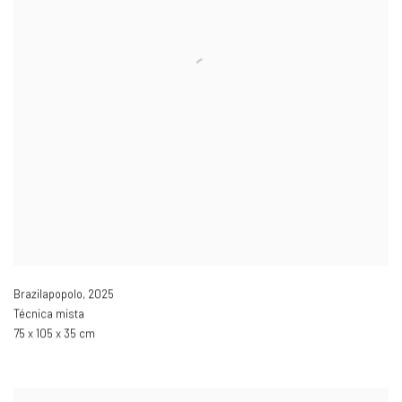
Brazilapopolo
,
2025
Técnica mista
75 x 105 x 35 cm