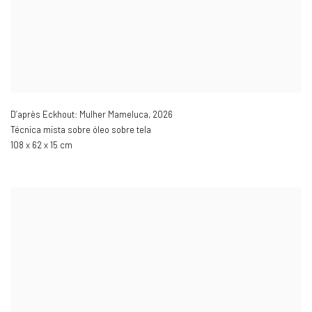
D’après Eckhout: Mulher Mameluca
,
2026
Técnica mista sobre óleo sobre tela
108 x 62 x 15 cm