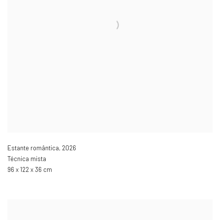
Estante romântica
,
2026
Técnica mista
96 x 122 x 36 cm