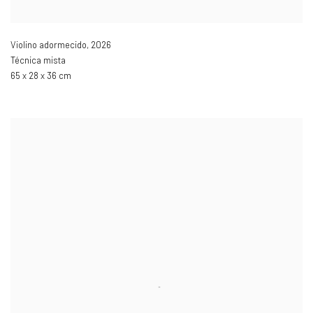
Violino adormecido
,
2026
Técnica mista
65 x 28 x 36 cm