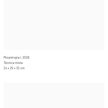
Misantropia I
,
2026
Técnica mista
24 x 25 x 32 cm