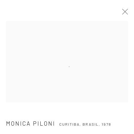
MONICA PILONI
CURITIBA, BRASIL,
1978
APRESENTAÇÃO
OBRAS
VÍDEO
EXPOSIÇÕES
EVENTOS
BLOG
ASSINE NOSSA NEWSLETTER
Primeiro nome *
Email *
MONICA PILONI
CURITIBA, BRASIL,
1978