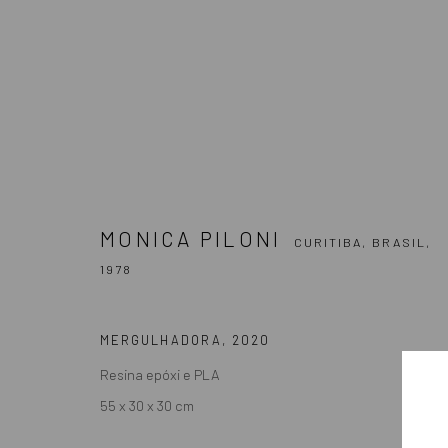
MONICA PILONI
CURITIBA, BRASIL,
197
MONICA PILONI
CURITIBA, BRASIL,
1978
MERGULHADORA
,
2020
Resina epóxi e PLA
55 x 30 x 30 cm
ASSINE NOSSA NEWSLETTER
Primeiro nome *