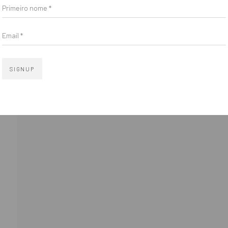
Primeiro nome *
Email *
il 3 )
age of thumbnail 4 )
HORÁRIO
Go
SIGNUP
om.br
Segunda a sexta 10h–19h
il 7 )
age of thumbnail 8 )
Sábados 11h–17h
 ARTLOGIC