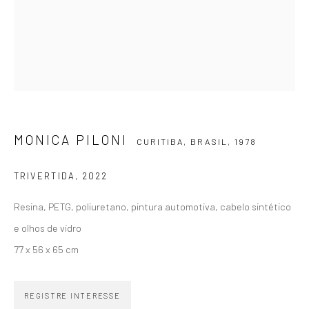
SIGNUP
ZIPPER GALERIA
MONICA PILONI
CURITIBA, BRASIL,
1978
R. Estados Unidos, 1494
Jardim America 01427-001
TRIVERTIDA
,
2022
São Paulo - Brasil
Resina, PETG, poliuretano, pintura automotiva, cabelo sintético
e olhos de vidro
INSCREVA-SE
Substack
77 x 56 x 65 cm
CONTATO
REGISTRE INTERESSE
zipper@zippergaleria.com.br