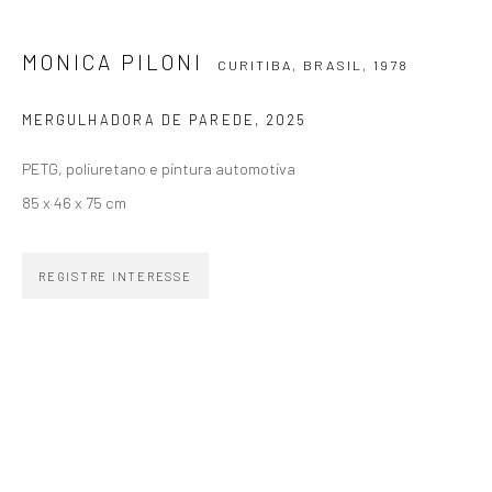
SIGNUP
MONICA PILONI
CURITIBA, BRASIL,
1978
MERGULHADORA DE PAREDE
,
2025
PETG, poliuretano e pintura automotiva
ZIPPER GALERIA
85 x 46 x 75 cm
R. Estados Unidos, 1494
Jardim America 01427-001
REGISTRE INTERESSE
São Paulo - Brasil
INSCREVA-SE
Substack
CONTATO
zipper@zippergaleria.com.br