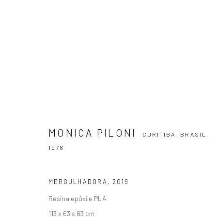
MONICA PILONI
CURITIBA, BRASIL,
197
MONICA PILONI
CURITIBA, BRASIL,
1978
MERGULHADORA
,
2019
ASSINE NOSSA NEWSLETTER
Resina epóxi e PLA
113 x 63 x 63 cm
Primeiro nome *