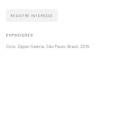
+55 (11) 4306 4306
REGISTRE INTERESSE
WhatsApp
HORÁRIO
EXPOSIÇÕES
Segunda a sexta 10h–19h
Ciclo. Zipper Galeria, São Paulo, Brasil, 2019.
Sábados 11h–17h
Go
COPYRIGHT © ZIPPER GALERIA, 2026.