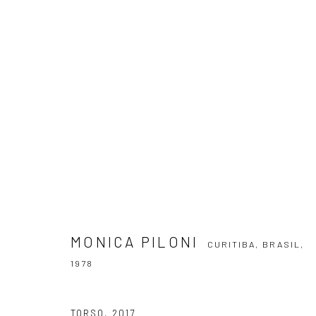
MONICA PILONI
CURITIBA, BRASIL,
197
MONICA PILONI
CURITIBA, BRASIL,
1978
ASSINE NOSSA NEWSLETTER
Primeiro nome *
TORSO
,
2017