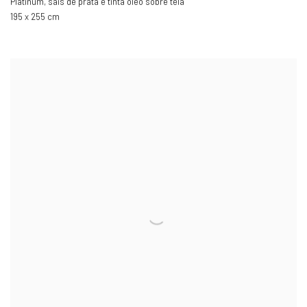
Platinum, sais de prata e tinta óleo sobre tela
195 x 255 cm