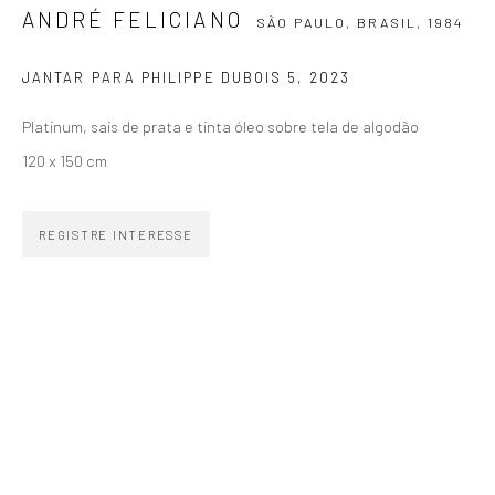
ANDRÉ FELICIANO
SÃO PAULO, BRASIL,
1984
SIGNUP
JANTAR PARA PHILIPPE DUBOIS 5
,
2023
Platinum, sais de prata e tinta óleo sobre tela de algodão
120 x 150 cm
ZIPPER GALERIA
R. Estados Unidos, 1494
REGISTRE INTERESSE
Jardim America 01427-001
São Paulo - Brasil
INSCREVA-SE
Substack
CONTATO
zipper@zippergaleria.com.br