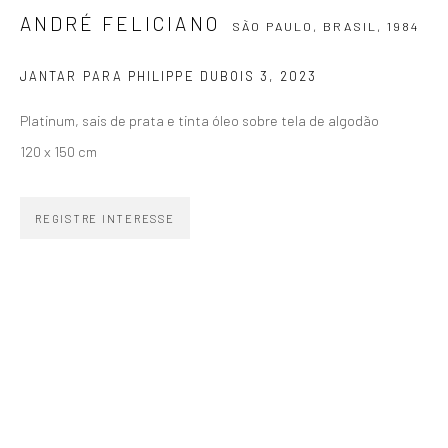
ANDRÉ FELICIANO
SÃO PAULO, BRASIL,
1984
SIGNUP
JANTAR PARA PHILIPPE DUBOIS 3
,
2023
Platinum, sais de prata e tinta óleo sobre tela de algodão
120 x 150 cm
ZIPPER GALERIA
R. Estados Unidos, 1494
REGISTRE INTERESSE
Jardim America 01427-001
São Paulo - Brasil
INSCREVA-SE
Substack
CONTATO
zipper@zippergaleria.com.br