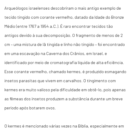
Arqueólogos israelenses descobriram o mais antigo exemplo de
tecido tingido com corante vermelho, datado da Idade do Bronze
Médio (entre 1767 a 1954 a.C.). É raro encontrar tecidos tão
antigos devido à sua decomposição. O fragmento de menos de 2
cm – uma mistura de lã tingida e linho não tingido – foi encontrado
em uma escavação na Caverna dos Crânios, em Israel, e
identificado por meio de cromatografia líquida de alta eficiência.
Esse corante vermelho, chamado kermes, é produzido esmagando
insetos parasitas que vivem em carvalhos. O tingimento com
kermes era muito valioso pela dificuldade em obtê-lo, pois apenas
as fêmeas dos insetos produzem a substância durante um breve
período após botarem ovos.
O kermes é mencionado várias vezes na Bíblia, especialmente em