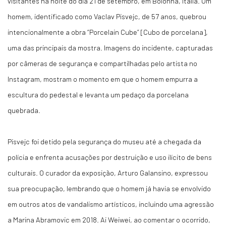
visitantes na noite do dia 21 de setembro, em Bolonha, Itália. Um
homem, identificado como Vaclav Pisvejc, de 57 anos, quebrou
intencionalmente a obra “Porcelain Cube” [Cubo de porcelana],
uma das principais da mostra. Imagens do incidente, capturadas
por câmeras de segurança e compartilhadas pelo artista no
Instagram, mostram o momento em que o homem empurra a
escultura do pedestal e levanta um pedaço da porcelana
quebrada.
Pisvejc foi detido pela segurança do museu até a chegada da
polícia e enfrenta acusações por destruição e uso ilícito de bens
culturais. O curador da exposição, Arturo Galansino, expressou
sua preocupação, lembrando que o homem já havia se envolvido
em outros atos de vandalismo artísticos, incluindo uma agressão
a Marina Abramovic em 2018. Ai Weiwei, ao comentar o ocorrido,