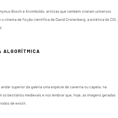
onymus Bosch e Arcimboldo, artistas que também criaram universos
o o cinema de ficção científica de David Cronenberg, a estética do CGI, 
l.
LA ALGORÍTMICA
 andar superior da galeria uma espécie de caverna ou capela, na
m os bestiários medievais e nos lembrar que, hoje, as imagens geradas
odos de existir.