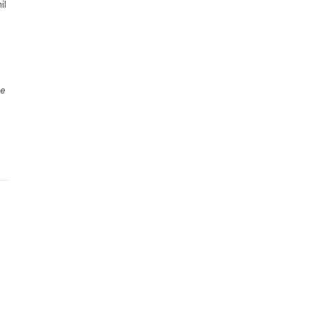
il
a
se