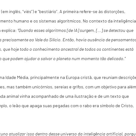
(em inglês, “viés”) e “bestiário”. A primeira refere-se às distorções,
mento humano e os sistemas algorítmicos. No contexto da inteligência
 explica:
“Quando esses algoritmos [de IA] surgem, [...] se detectou que
 precisamente ao Vale do Silício. Então, havia ausência de pensamento
as, que hoje todo o conhecimento ancestral de todos os continentes está
 que podem ajudar a salvar o planeta num momento tão delicado.”
s na Idade Média, principalmente na Europa cristã, que reuniam descriçõ
tes, mas também unicórnios, sereias e grifos, com um objetivo para alé
Cada animal vinha acompanhado de uma ilustração e de um texto que
plo, o leão que apaga suas pegadas com o rabo era símbolo de Cristo,
uno atualizar isso dentro desse universo da inteligência artificial, porqu