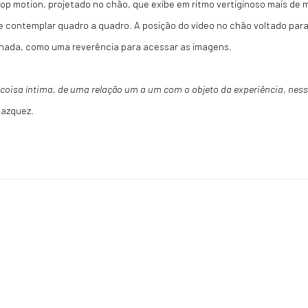
top motion, projetado no chão, que exibe em ritmo vertiginoso mais de m
e contemplar quadro a quadro. A posição do vídeo no chão voltado par
nada, como uma reverência para acessar as imagens.
 coisa íntima, de uma relação um a um com o objeto da experiência, nes
lazquez.