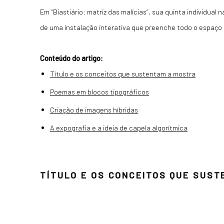
Em “Biastiário: matriz das malícias”, sua quinta individual
de uma instalação interativa que preenche todo o espaço 
Conteúdo do artigo:
Título e os conceitos que sustentam a mostra
Poemas em blocos tipográficos
Criação de imagens híbridas
A expografia e a ideia de capela algorítmica
TÍTULO E OS CONCEITOS QUE SUS