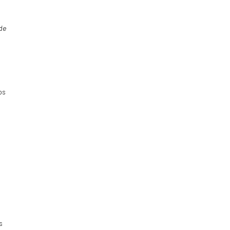
de
os
s