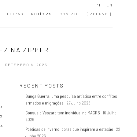
PT
EN
FEIRAS
NOTÍCIAS
CONTATO
[ ACERVO ]
EZ NA ZIPPER
SETEMBRO 4, 2025
RECENT POSTS
Gunga Guerra: uma pesquisa artística entre conflitos
armados e migrações
27 Julho 2026
o
Consuelo Veszaro tem individual no MACRS
16 Julho
do
2026
o.
Poéticas de inverno: obras que inspiram a estação
22
Junho 2026