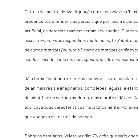
O título da mostra deriva da junção entre as palavras “bias” 
preconceitos e tendências parciais que permeiam o pensa
artificial, os
datasets
também seriam enviesados. O artista
esses treinamentos respondiam muito ao norte global, mais
de outras matrizes [culturais], como as matrizes originári
sendo elencado como um dos repositórios de conhecimento
Já o termo “bestiário” refere-se aos livros muito populare
de animais reais e imaginários, como leões, águias, elefan
do científico no sentido moderno, mas moral e didático. 
explicava suas características metaforicamente. Por exem
que apagava os rastros do pecado.
Sobre os bestiários, Velazquez diz:
“Eu acho que seria oport