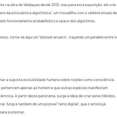
te na obra de Velázquez desde 2012, mas para esta exposição, ele cria
era da estocástica algorítmica”, um trocadilho com o célebre ensaio de
 pelo funcionamento probabilístico e opaco dos algoritmos.
sso, torna-se aqui um “
dataset
arcaico”, traçando um paralelo entre o
ionar a suposta exclusividade humana sobre noções como consciência,
não pertencem apenas ao homem e que outras espécies manifestam
ntrica. A partir deste panorama, surge a ideia de criar seres híbridos,
, fungi e também de um possível “reino digital”, que o artista já
para sustentar.