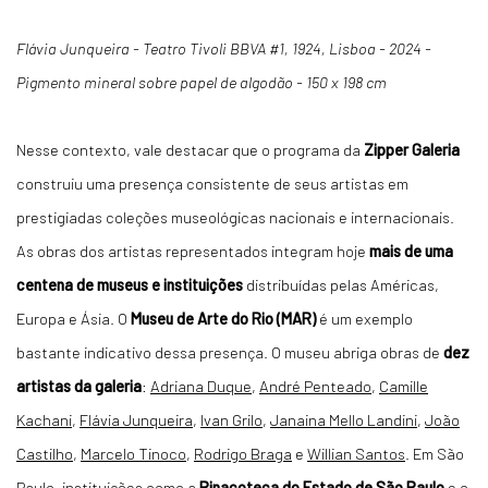
Flávia Junqueira - Teatro Tivoli BBVA #1, 1924, Lisboa - 2024 -
Pigmento mineral sobre papel de algodão - 150 x 198 cm
Nesse contexto, vale destacar que o programa da
Zipper Galeria
construiu uma presença consistente de seus artistas em
prestigiadas coleções museológicas nacionais e internacionais.
As obras dos artistas representados integram hoje
mais de uma
centena de museus e instituições
distribuídas pelas Américas,
Europa e Ásia. O
Museu de Arte do Rio (MAR)
é um exemplo
bastante indicativo dessa presença. O museu abriga obras de
dez
artistas da galeria
:
Adriana Duque
,
André Penteado
,
Camille
Kachani
,
Flávia Junqueira
,
Ivan Grilo
,
Janaina Mello Landini
,
João
Castilho
,
Marcelo Tinoco
,
Rodrigo Braga
e
Willian Santos
. Em São
Paulo, instituições como a
Pinacoteca do Estado de São Paulo
e o