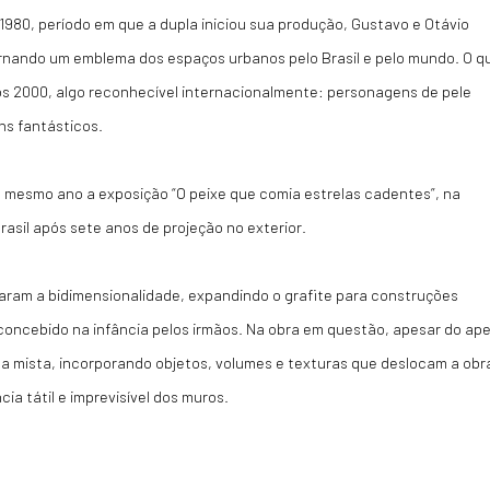
1980, período em que a dupla iniciou sua produção, Gustavo e Otávio
nando um emblema dos espaços urbanos pelo Brasil e pelo mundo. O q
os 2000, algo reconhecível internacionalmente: personagens de pele
ns fantásticos.
no mesmo ano a exposição “O peixe que comia estrelas cadentes”, na
 Brasil após sete anos de projeção no exterior.
ram a bidimensionalidade, expandindo o grafite para construções
, concebido na infância pelos irmãos. Na obra em questão, apesar do ape
a mista, incorporando objetos, volumes e texturas que deslocam a obr
a tátil e imprevisível dos muros.