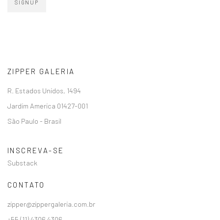
SIGNUP
ZIPPER GALERIA
R. Estados Unidos, 1494
Jardim America 01427-001
São Paulo - Brasil
INSCREVA-SE
Substack
CONTATO
zipper@zippergaleria.com.br
+55 (11) 4306 4306