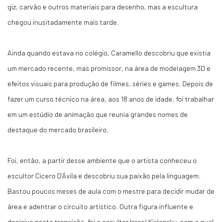
giz, carvão e outros materiais para desenho, mas a escultura
chegou inusitadamente mais tarde.
Ainda quando estava no colégio, Caramello descobriu que existia
um mercado recente, mas promissor, na área de modelagem 3D e
efeitos visuais para produção de filmes, séries e games. Depois de
fazer um curso técnico na área, aos 18 anos de idade, foi trabalhar
em um estúdio de animação que reunia grandes nomes de
destaque do mercado brasileiro.
Foi, então, a partir desse ambiente que o artista conheceu o
escultor Cícero D’Ávila e descobriu sua paixão pela linguagem.
Bastou poucos meses de aula com o mestre para decidir mudar de
área e adentrar o circuito artístico. Outra figura influente e
decisiva nesta transição, foi o escultor Israel Kislansky, com o qual