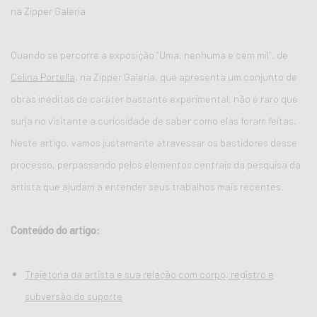
na Zipper Galeria
Quando se percorre a exposição “Uma, nenhuma e cem mil”, de
Celina Portella
, na Zipper Galeria, que apresenta um conjunto de
obras inéditas de caráter bastante experimental, não é raro que
surja no visitante a curiosidade de saber como elas foram feitas.
Neste artigo, vamos justamente atravessar os bastidores desse
processo, perpassando pelos elementos centrais da pesquisa da
artista que ajudam a entender seus trabalhos mais recentes.
Conteúdo do artigo:
Trajetória da artista e sua relação com corpo, registro e
subversão do suporte