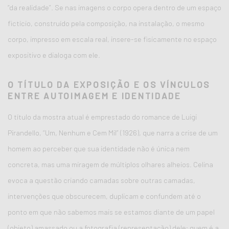
“da realidade”. Se nas imagens o corpo opera dentro de um espaço
fictício, construído pela composição, na instalação, o mesmo
corpo, impresso em escala real, insere-se fisicamente no espaço
expositivo e dialoga com ele.
O TÍTULO DA EXPOSIÇÃO E OS VÍNCULOS
ENTRE AUTOIMAGEM E IDENTIDADE
O título da mostra atual é emprestado do romance de Luigi
Pirandello, “Um, Nenhum e Cem Mil” (1926), que narra a crise de um
homem ao perceber que sua identidade não é única nem
concreta, mas uma miragem de múltiplos olhares alheios. Celina
evoca a questão criando camadas sobre outras camadas,
intervenções que obscurecem, duplicam e confundem até o
ponto em que não sabemos mais se estamos diante de um papel
(objeto) amassado ou a fotografia (representação) dele; quem é a