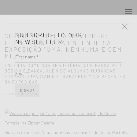
SUBSCRIBE TO OUR
NEWSLETTER
CELINA PORTELLA NA ZIPPER:
First name *
ELEMENTOS PARA ENTENDER A
EXPOSIÇÃO “UMA, NENHUMA E CEM
MIL”
Email *
ENTENDA COMO SUA TRAJETÓRIA, QUE PASSA PELO
DESIGN E DANÇA, ALÉM DE ALGUMAS MUDANÇAS
FORMAIS, IMPACTAM OS TRABALHOS MAIS RECENTES
SIGNUP
DA EXPOSIÇÃO
JUNE 20, 2025
Vista da exposição “Uma, nenhuma e cem mil”, de Celina Portella,