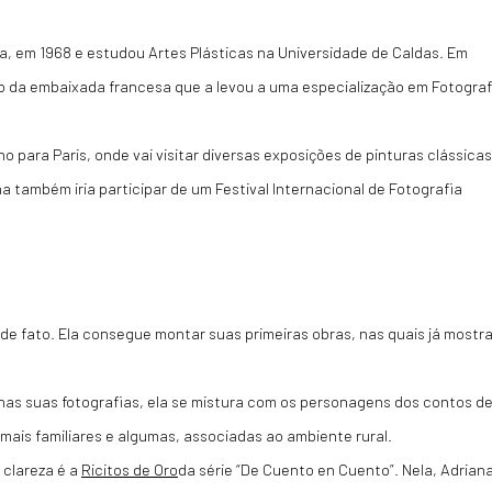
, em 1968 e estudou Artes Plásticas na Universidade de Caldas. Em
o da embaixada francesa que a levou a uma especialização em Fotograf
para Paris, onde vai visitar diversas exposições de pinturas clássicas
a também iria participar de um Festival Internacional de Fotografia
 de fato. Ela consegue montar suas primeiras obras, nas quais já mostra
nas suas fotografias, ela se mistura com os personagens dos contos d
ais familiares e algumas, associadas ao ambiente rural.
clareza é a
Ricitos de Oro
da série “
De Cuento en Cuento
”. Nela, Adrian