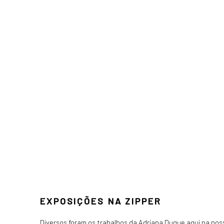
EXPOSIÇÕES NA ZIPPER
Diversos foram os trabalhos da Adriana Duque aqui na noss