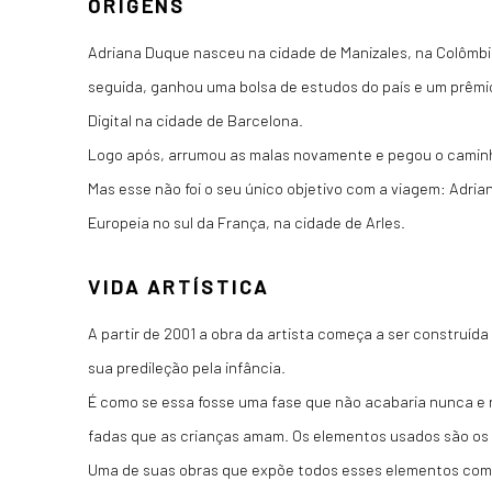
ORIGENS
Adriana Duque nasceu na cidade de Manizales, na Colômbia
seguida, ganhou uma bolsa de estudos do país e um prêmi
Digital na cidade de Barcelona.
Logo após, arrumou as malas novamente e pegou o caminho 
Mas esse não foi o seu único objetivo com a viagem: Adrian
Europeia no sul da França, na cidade de Arles.
VIDA ARTÍSTICA
A partir de 2001 a obra da artista começa a ser construída
sua predileção pela infância.
É como se essa fosse uma fase que não acabaria nunca e 
fadas que as crianças amam. Os elementos usados são os m
Uma de suas obras que expõe todos esses elementos com 