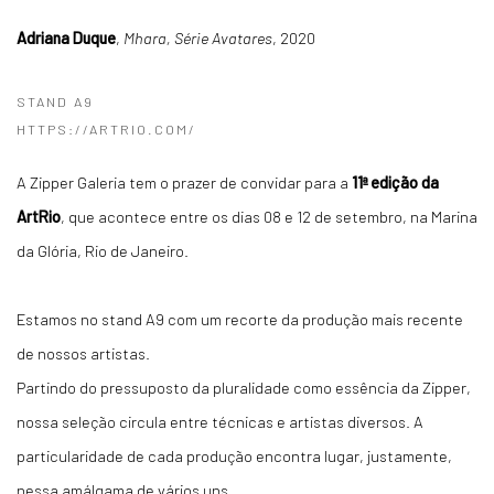
Adriana Duque
,
Mhara, Série Avatares
, 2020
STAND A9
HTTPS://ARTRIO.COM/
A Zipper Galeria tem o prazer de convidar para a
11ª edição da
ArtRio
, que acontece entre os dias 08 e 12 de setembro, na Marina
da Glória, Rio de Janeiro.
Estamos no stand A9 com um recorte da produção mais recente
de nossos artistas.
Partindo do pressuposto da pluralidade como essência da Zipper,
nossa seleção circula entre técnicas e artistas diversos. A
particularidade de cada produção encontra lugar, justamente,
nessa amálgama de vários uns.