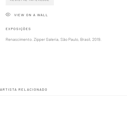
CONTATO
zipper@zippergaleria.com.br
VIEW ON A WALL
+55 (11) 4306 4306
WhatsApp
EXPOSIÇÕES
Renascimento. Zipper Galeria, São Paulo, Brasil, 2019.
HORÁRIO
Segunda a sexta 10h–19h
Sábados 11h–17h
ARTISTA RELACIONADO
Go