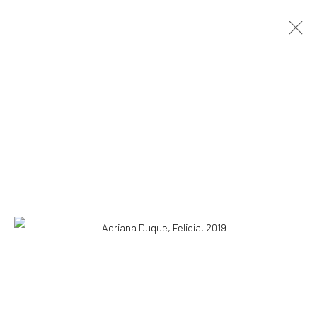
RENASCIMENTO
ADRIANA DUQUE
6 - 31 AGOSTO 2019
OBRAS
APRESENTAÇÃO
VISTAS DA EXPOSIÇÃO
PRESS RELEASE
VIRTUAL EXHIBITION
ASSINE NOSSA NEWSLETTER
Primeiro nome *
Email *