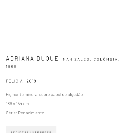
SIGNUP
ADRIANA DUQUE
MANIZALES, COLÔMBIA,
ZIPPER GALERIA
1968
R. Estados Unidos, 1494
FELICIA
,
2019
Jardim America 01427-001
Pigmento mineral sobre papel de algodão
São Paulo - Brasil
189 x 154 cm
INSCREVA-SE
Série:
Renacimiento
Substack
REGISTRE INTERESSE