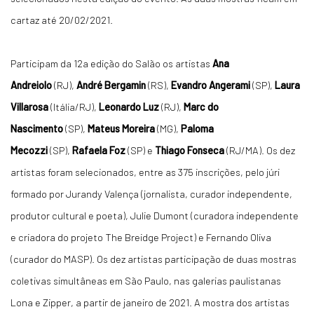
cartaz até 20/02/2021.
Participam da 12a edição do Salão os artistas
Ana
Andreiolo
(RJ),
André Bergamin
(RS),
Evandro Angerami
(SP),
Laura
Villarosa
(Itália/RJ),
Leonardo Luz
(RJ),
Marc do
Nascimento
(SP),
Mateus Moreira
(MG),
Paloma
Mecozzi
(SP),
Rafaela Foz
(SP) e
Thiago Fonseca
(RJ/MA). Os dez
artistas foram selecionados, entre as 375 inscrições, pelo júri
formado por Jurandy Valença (jornalista, curador independente,
produtor cultural e poeta), Julie Dumont (curadora independente
e criadora do projeto The Breidge Project) e Fernando Oliva
(curador do MASP). Os dez artistas participação de duas mostras
coletivas simultâneas em São Paulo, nas galerias paulistanas
Lona e Zipper, a partir de janeiro de 2021. A mostra dos artistas