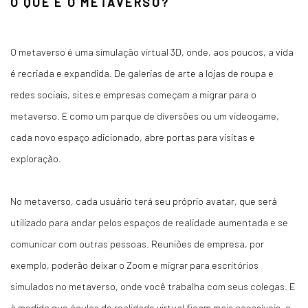
O QUE É O METAVERSO?
O metaverso é uma simulação virtual 3D, onde, aos poucos, a vida
é recriada e expandida. De galerias de arte a lojas de roupa e
redes sociais, sites e empresas começam a migrar para o
metaverso. E como um parque de diversões ou um videogame,
cada novo espaço adicionado, abre portas para visitas e
exploração.
No metaverso, cada usuário terá seu próprio avatar, que será
utilizado para andar pelos espaços de realidade aumentada e se
comunicar com outras pessoas. Reuniões de empresa, por
exemplo, poderão deixar o Zoom e migrar para escritórios
simulados no metaverso, onde você trabalha com seus colegas. E
à medida que óculos de realidade virtual ficam mais acessíveis, o