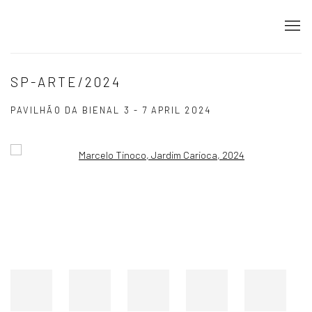
SP-ARTE/2024
PAVILHÃO DA BIENAL
3 - 7 APRIL 2024
Open a larger version of the following image in a popup: