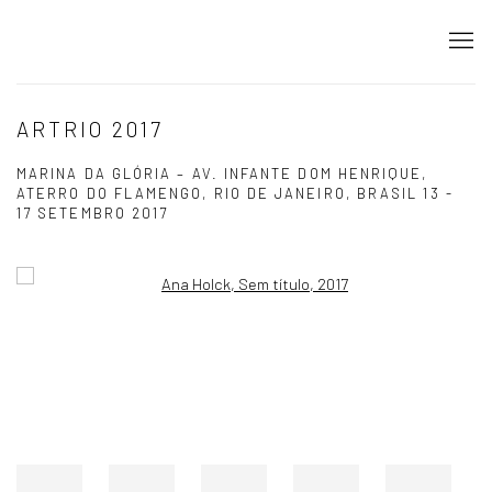
ARTRIO 2017
MARINA DA GLÓRIA – AV. INFANTE DOM HENRIQUE,
ATERRO DO FLAMENGO, RIO DE JANEIRO, BRASIL
13 -
17 SETEMBRO 2017
Open a larger version of the following image in a popup: