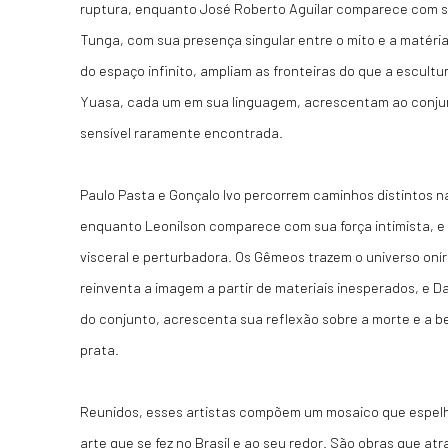
ruptura, enquanto José Roberto Aguilar comparece com su
Tunga, com sua presença singular entre o mito e a matéri
do espaço infinito, ampliam as fronteiras do que a escult
Yuasa, cada um em sua linguagem, acrescentam ao conju
sensível raramente encontrada.
Paulo Pasta e Gonçalo Ivo percorrem caminhos distintos na
enquanto Leonilson comparece com sua força intimista, 
visceral e perturbadora. Os Gêmeos trazem o universo onír
reinventa a imagem a partir de materiais inesperados, e D
do conjunto, acrescenta sua reflexão sobre a morte e a b
prata.
Reunidos, esses artistas compõem um mosaico que espelh
arte que se fez no Brasil e ao seu redor. São obras que 