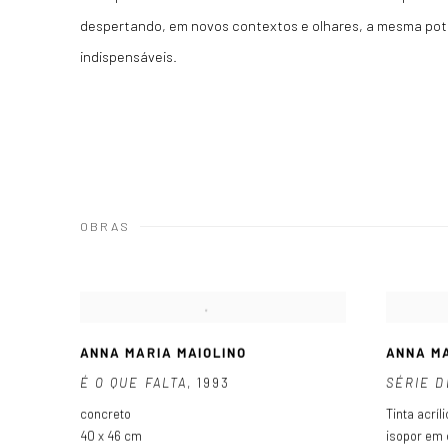
despertando, em novos contextos e olhares, a mesma pot
indispensáveis.
OBRAS
ANNA MARIA MAIOLINO
ANNA MA
É O QUE FALTA
,
1993
SÉRIE 
concreto
Tinta acríl
40 x 46 cm
isopor em 