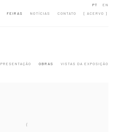
PT
EN
FEIRAS
NOTÍCIAS
CONTATO
[ ACERVO ]
APRESENTAÇÃO
OBRAS
VISTAS DA EXPOSIÇÃO
 following image in a popup: