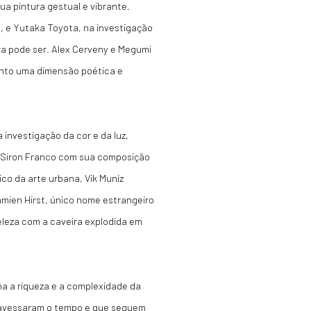
a pintura gestual e vibrante.
a, e Yutaka Toyota, na investigação
ura pode ser. Alex Cerveny e Megumi
nto uma dimensão poética e
 investigação da cor e da luz,
e Siron Franco com sua composição
ico da arte urbana, Vik Muniz
amien Hirst, único nome estrangeiro
eleza com a caveira explodida em
a a riqueza e a complexidade da
atravessaram o tempo e que seguem