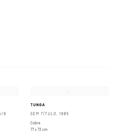
TUNGA
5/9
SEM TÍTULO
,
1985
Cobre
77 x 73 cm