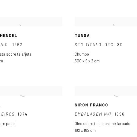
CHENDEL
TUNGA
TULO
,
1962
SEM TÍTULO
,
DÉC. 80
sta sobre tela/juta
Chumbo
cm
500 x 9 x 2 cm
A
SIRON FRANCO
UEIROS
,
1974
EMBALAGEM Nº7
,
1996
bre papel
Óleo sobre tela e arame farpado
192 x 182 cm