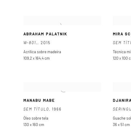
ABRAHAM PALATNIK
MIRA S
W-801,
,
2015
SEM TÍ
Acrílica sobre madeira
Técnica mi
109,2 x 164,4 cm
120 x 100 
MANABU MABE
DJANIR
SEM TÍTULO
,
1966
SERING
Óleo sobre tela
Guache so
130 x 160 cm
36 x 51 cm