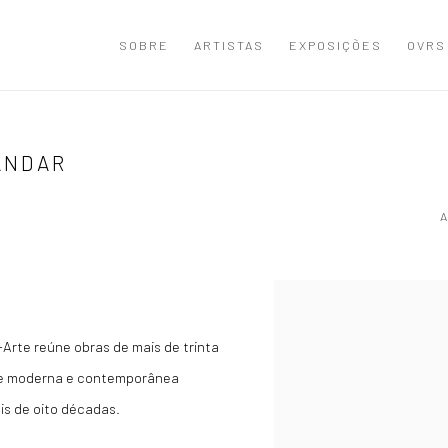
SOBRE
ARTISTAS
EXPOSIÇÕES
OVRS
ANDAR
Open a larger version of the
Arte reúne obras de mais de trinta
te moderna e contemporânea
is de oito décadas.