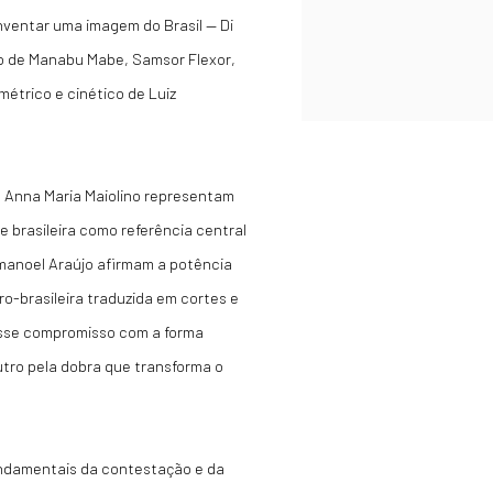
nventar uma imagem do Brasil — Di
ico de Manabu Mabe, Samsor Flexor,
étrico e cinético de Luiz
s e Anna Maria Maiolino representam
 brasileira como referência central
Emanoel Araújo afirmam a potência
ro-brasileira traduzida em cortes e
esse compromisso com a forma
utro pela dobra que transforma o
undamentais da contestação e da