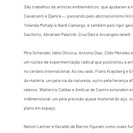
São trabalhos de artistas emblemáticos, que ajudaram a i
Cavalcanti e Djanira —, passando pelo abstracionismo lír
Yolanda Mohalyi e Iberê Camargo, e também pelo rigor geom
Sacilotto, Abraham Palatnik, Cruz Díez e Arcangelo Ianelli.
Mira Schendel, Hélio Oiticica, Antonio Dias, Cildo Meirele
um núcleo de experimentação radical que posicionou a arte
no cenário internacional. Ao seu lado, Frans Krajcberg e 
da matéria, um pela via da natureza, outro pela herança af
relevos. Waltércio Caldas e Amílcar de Castro estendem 
tridimensional, um pela precisão quase imaterial do aço, o
plano em espaço.
Nelson Leirner e Geraldo de Barros figuram como vozes f