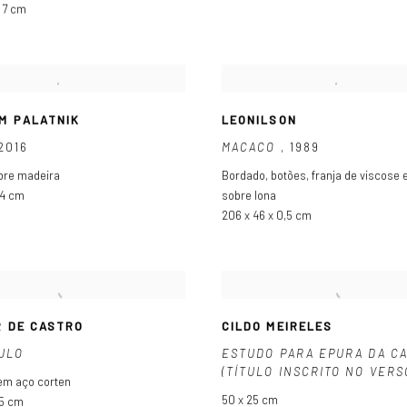
x 7 cm
M PALATNIK
LEONILSON
2016
MACACO
,
1989
obre madeira
Bordado
,
botões
,
franja de viscose 
 4 cm
sobre lona
206 x 46 x 0,5 cm
R DE CASTRO
CILDO MEIRELES
ULO
ESTUDO PARA EPURA DA C
(TÍTULO INSCRITO NO VERS
em aço corten
50 x 25 cm
25 cm