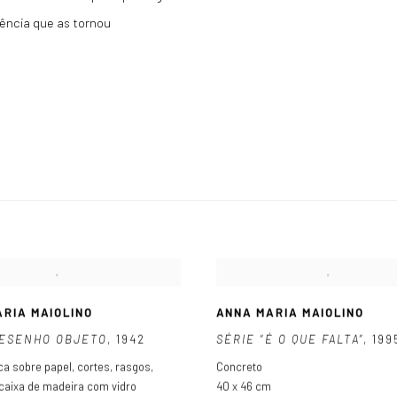
ência que as tornou
RIA MAIOLINO
ANNA MARIA MAIOLINO
DESENHO OBJETO
,
1942
SÉRIE “É O QUE FALTA”
,
199
ica sobre papel
,
cortes
,
rasgos
,
Concreto
caixa de madeira com vidro
40 x 46 cm