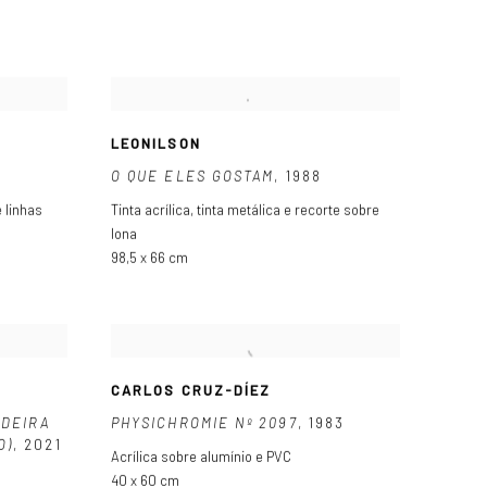
LEONILSON
O QUE ELES GOSTAM
,
1988
e linhas
Tinta acrílica
,
tinta metálica e recorte sobre
lona
98,5 x 66 cm
CARLOS CRUZ-DÍEZ
ADEIRA
PHYSICHROMIE Nº 2097
,
1983
O)
,
2021
Acrílica sobre alumínio e PVC
40 x 60 cm