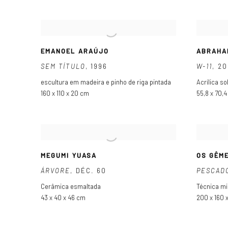
EMANOEL ARAÚJO
ABRAHA
SEM TÍTULO
,
1996
W-11
,
20
escultura em madeira e pinho de riga pintada
Acrílica s
160 x 110 x 20 cm
55,8 x 70,
MEGUMI YUASA
OS GÊM
ÁRVORE
,
DÉC. 60
PESCAD
Cerâmica esmaltada
Técnica mi
43 x 40 x 46 cm
200 x 160 