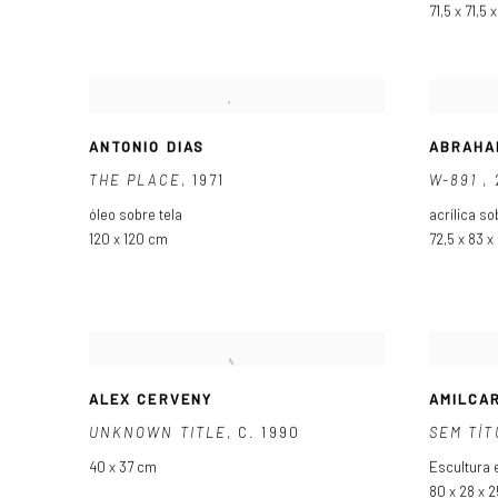
71,5 x 71,5 
ANTONIO DIAS
ABRAHA
THE PLACE
,
1971
W-891
,
óleo sobre tela
acrílica s
120 x 120 cm
72,5 x 83 x
ALEX CERVENY
AMILCA
UNKNOWN TITLE
,
C. 1990
SEM TÍT
40 x 37 cm
Escultura 
80 x 28 x 