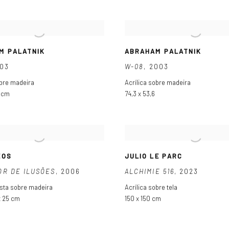
M PALATNIK
ABRAHAM PALATNIK
03
W-08
,
2003
obre madeira
Acrílica sobre madeira
4 cm
74,3 x 53,6
EOS
JULIO LE PARC
OR DE ILUSÕES
,
2006
ALCHIMIE 516
,
2023
sta sobre madeira
Acrílica sobre tela
x 25 cm
150 x 150 cm