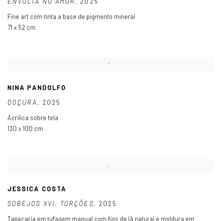
ENVOLTA NO AMOR
,
2025
Fine art com tinta a base de pigmento mineral
71 x 52 cm
NINA PANDOLFO
DOÇURA
,
2025
Acrilica sobre tela
130 x 100 cm
JESSICA COSTA
SOBEJOS XVI: TORÇÕES
,
2025
Tapeçaria em tufagem manual com fios de lã natural e moldura em