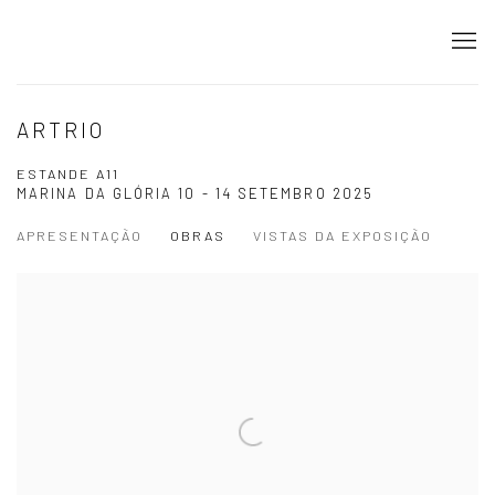
ARTRIO
ESTANDE A11
MARINA DA GLÓRIA
10 - 14 SETEMBRO 2025
APRESENTAÇÃO
OBRAS
VISTAS DA EXPOSIÇÃO
Open a larger version of the following image in a popup: